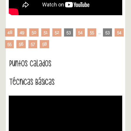
48
49
50
51
52
53
54
55
...
53
54
55
56
57
58
Puntos Calados
Técnicas Básicas