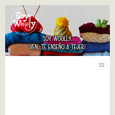
SOY WOOLLY.
VEN, TE ENSEÑO A TEJER!
Toggle
navigati