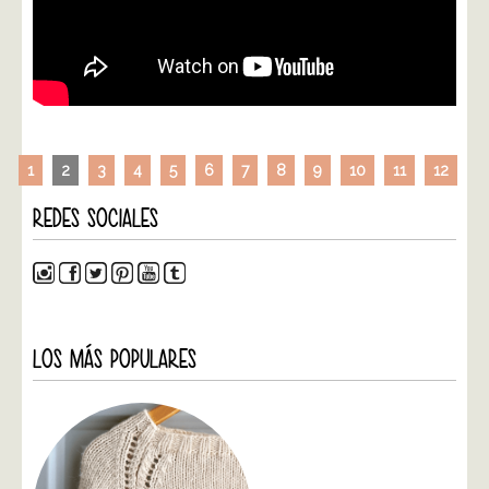
1
2
3
4
5
6
7
8
9
10
11
12
REDES SOCIALES
LOS MÁS POPULARES