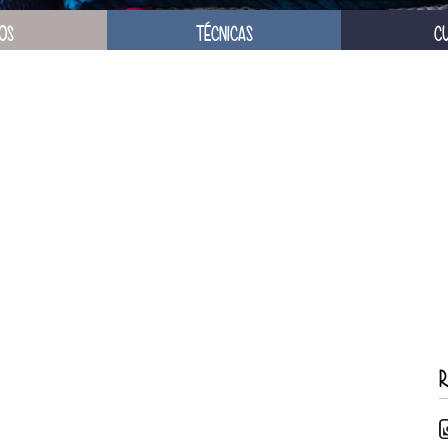
OS
TÉCNICAS
C
R