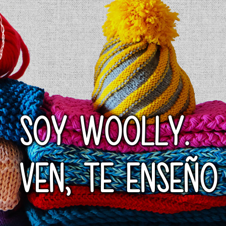
SOY WOOLLY.
VEN, TE ENSEÑO