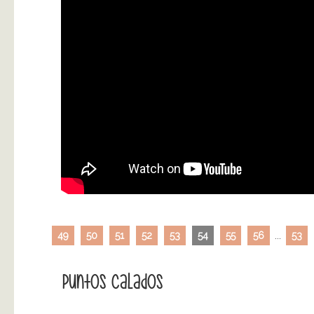
49
50
51
52
53
54
55
56
...
53
Puntos Calados