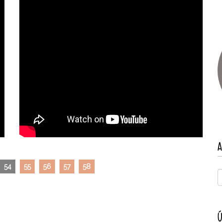
A
54
55
56
57
58
Ú