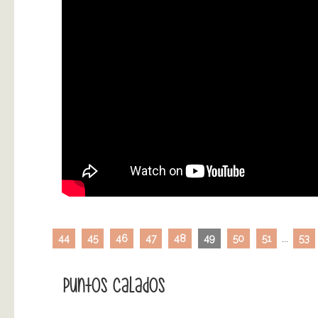
44
45
46
47
48
49
50
51
...
53
Puntos Calados