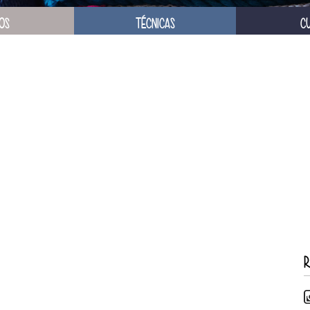
OS
TÉCNICAS
C
R