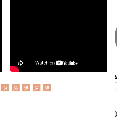
A
54
55
56
57
58
Ú