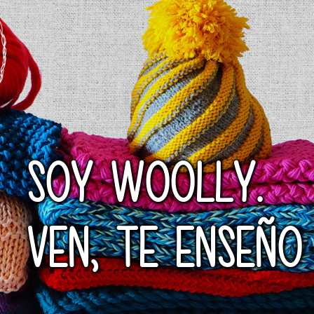
SOY WOOLLY.
VEN, TE ENSEÑO