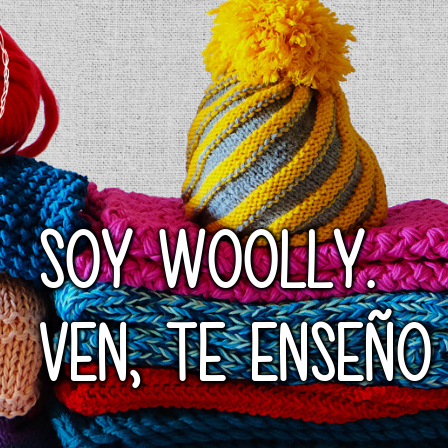
SOY WOOLLY.
VEN, TE ENSEÑO