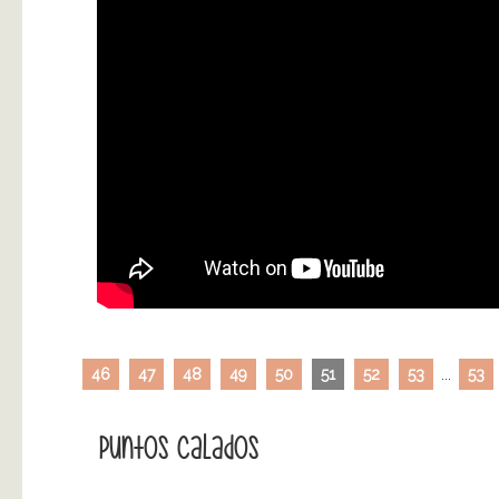
46
47
48
49
50
51
52
53
...
53
Puntos Calados