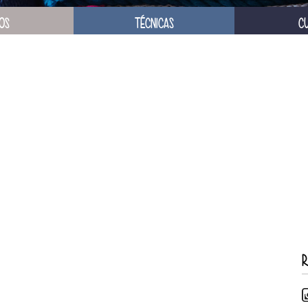
OS
TÉCNICAS
C
R