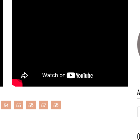
A
54
55
56
57
58
Ú