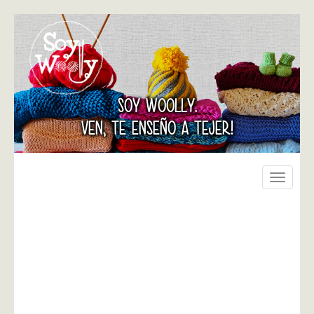
SOY WOOLLY.
VEN, TE ENSEÑO A TEJER!
Toggle
navigati