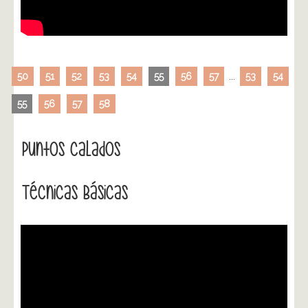
50
51
52
53
54
55
56
57
...
53
54
55
56
57
58
Puntos Calados
Técnicas Básicas