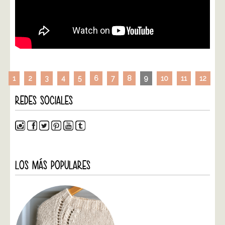
1
2
3
4
5
6
7
8
9
10
11
12
REDES SOCIALES
LOS MÁS POPULARES