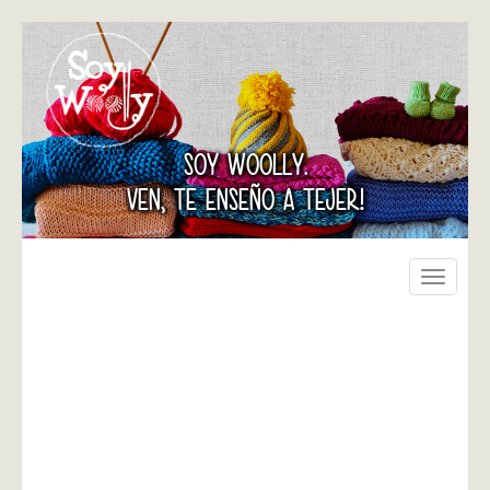
SOY WOOLLY.
VEN, TE ENSEÑO A TEJER!
Toggle
navigati