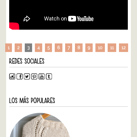
1
2
3
4
5
6
7
8
9
10
11
12
REDES SOCIALES
LOS MÁS POPULARES