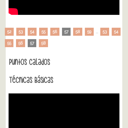
52
53
54
55
56
57
58
59
...
53
54
55
56
57
58
Puntos Calados
Técnicas Básicas