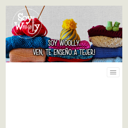
SOY WOOLLY.
VEN, TE ENSEÑO A TEJER!
Toggle
navigati