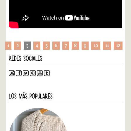
1
2
3
4
5
6
7
8
9
10
11
12
REDES SOCIALES
LOS MÁS POPULARES