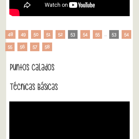
48
49
50
51
52
53
54
55
...
53
54
55
56
57
58
Puntos Calados
Técnicas Básicas