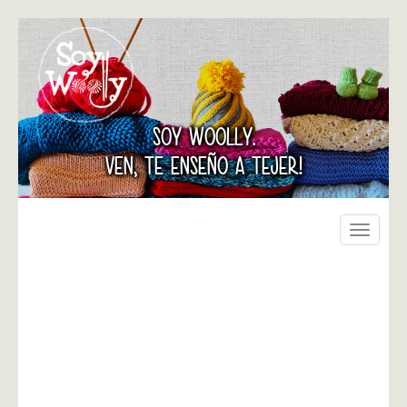
SOY WOOLLY.
VEN, TE ENSEÑO A TEJER!
Toggle
navigati