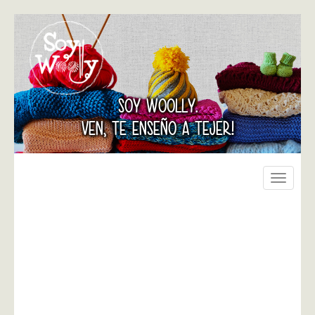
SOY WOOLLY.
VEN, TE ENSEÑO A TEJER!
Toggle
navigati