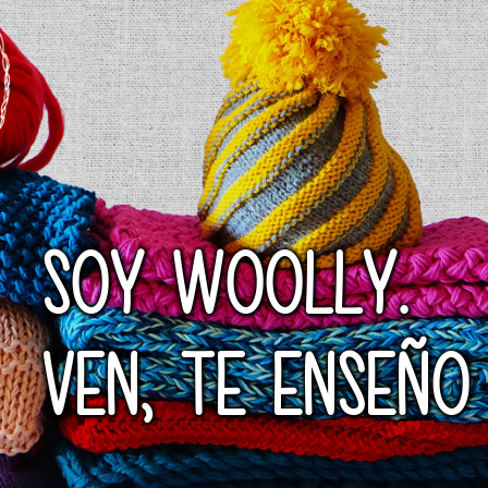
SOY WOOLLY.
VEN, TE ENSEÑO