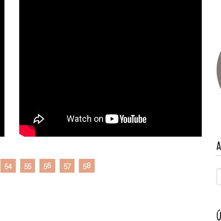
A
54
55
56
57
58
Ú