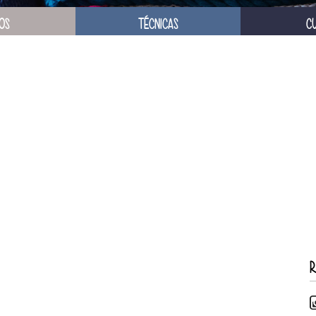
OS
TÉCNICAS
C
R