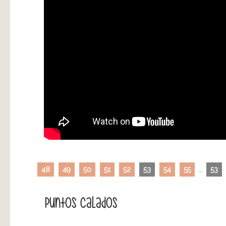
48
49
50
51
52
53
54
55
...
53
Puntos Calados