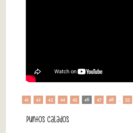
41
42
43
44
45
46
47
48
...
53
Puntos Calados