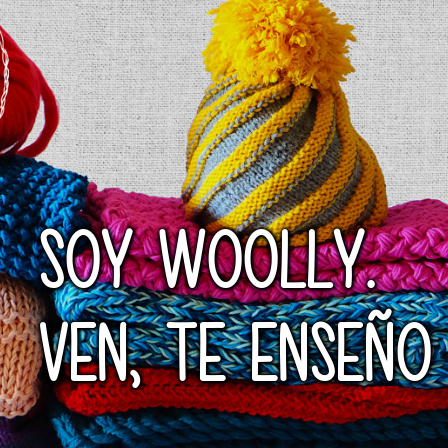
SOY WOOLLY.
VEN, TE ENSEÑO