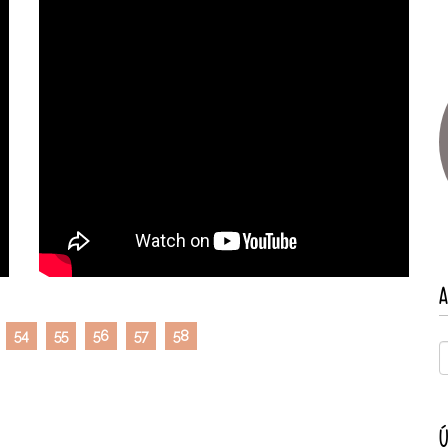
A
54
55
56
57
58
Ú