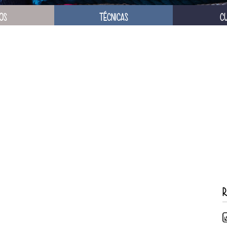
OS
TÉCNICAS
C
R