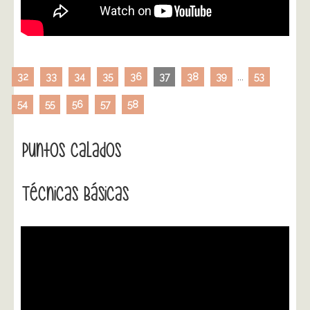
32
33
34
35
36
37
38
39
...
53
54
55
56
57
58
Puntos Calados
Técnicas Básicas