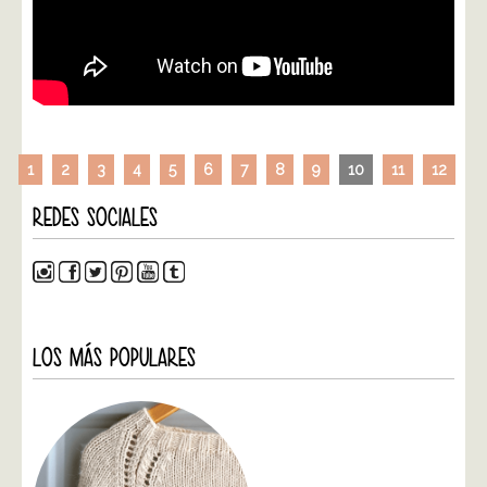
1
2
3
4
5
6
7
8
9
10
11
12
REDES SOCIALES
LOS MÁS POPULARES