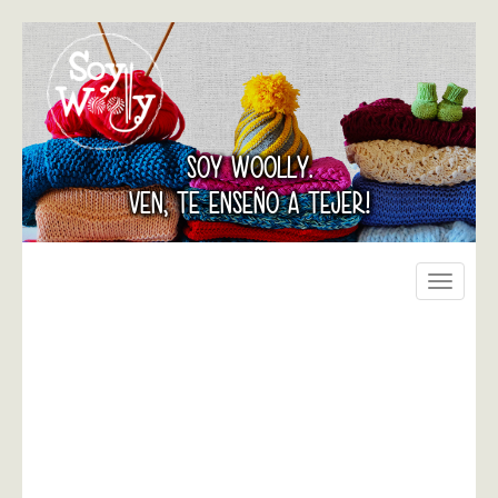
SOY WOOLLY.
VEN, TE ENSEÑO A TEJER!
Toggle
navigati