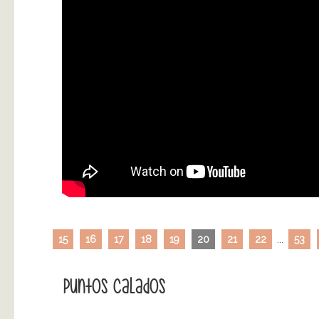
15
16
17
18
19
20
21
22
...
53
Puntos Calados