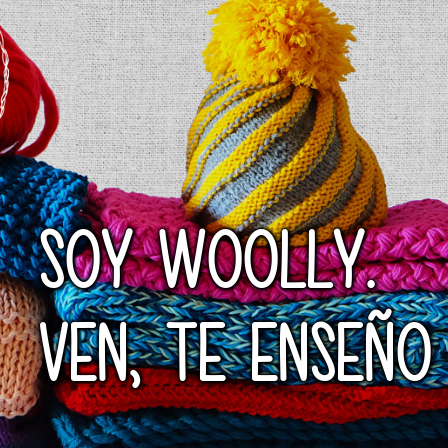
SOY WOOLLY.
VEN, TE ENSEÑO