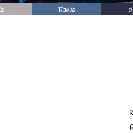
OS
TÉCNICAS
C
R