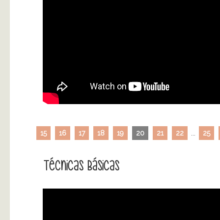
15
16
17
18
19
20
21
22
...
25
Técnicas Básicas