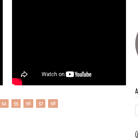
A
54
55
56
57
58
Ú