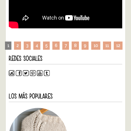
1
2
3
4
5
6
7
8
9
10
11
12
REDES SOCIALES
LOS MÁS POPULARES