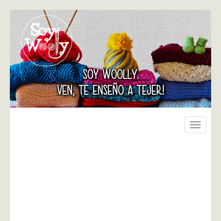
SOY WOOLLY.
VEN, TE ENSEÑO A TEJER!
Toggle
navigati