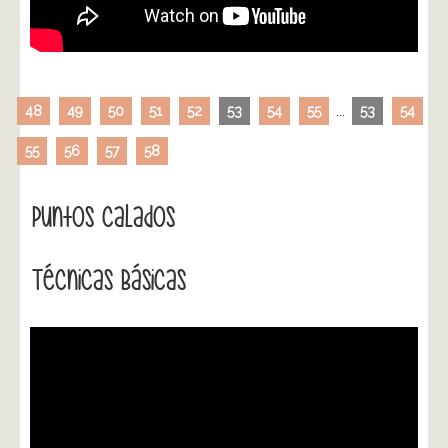
48
49
50
51
52
53
54
55
...
53
54
55
56
57
58
Puntos Calados
Técnicas Básicas