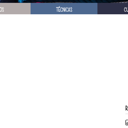
OS
TÉCNICAS
C
R