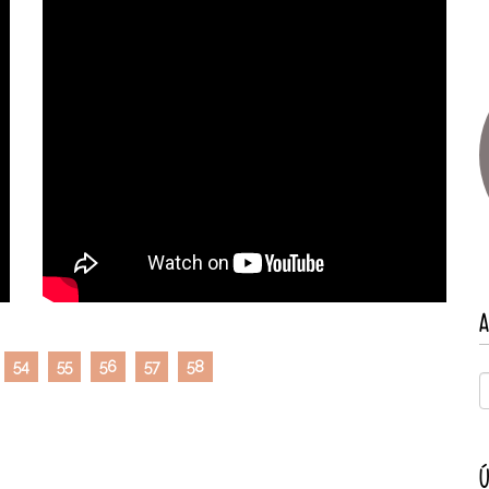
A
54
55
56
57
58
Ú