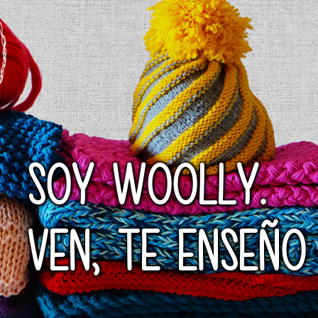
SOY WOOLLY.
VEN, TE ENSEÑO