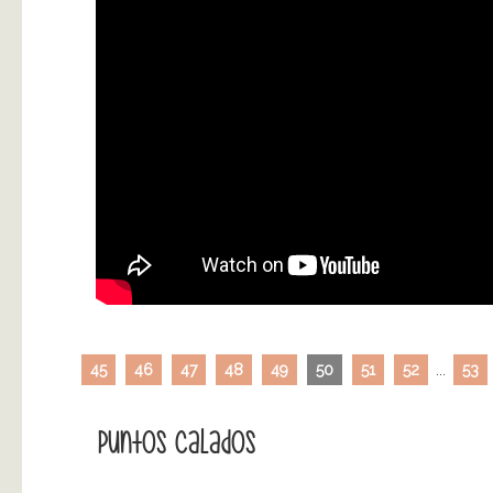
45
46
47
48
49
50
51
52
...
53
Puntos Calados