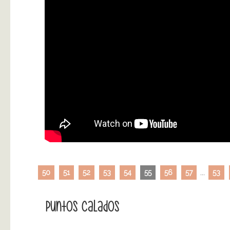
50
51
52
53
54
55
56
57
...
53
Puntos Calados