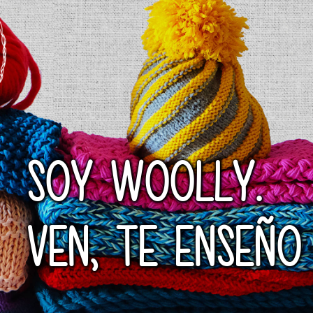
SOY WOOLLY.
VEN, TE ENSEÑO