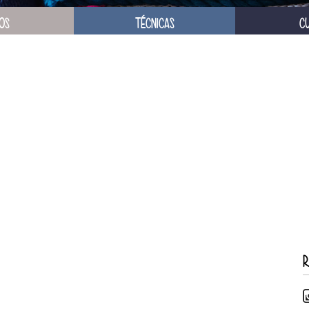
OS
TÉCNICAS
C
R