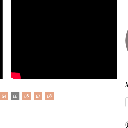
A
54
55
56
57
58
Ú