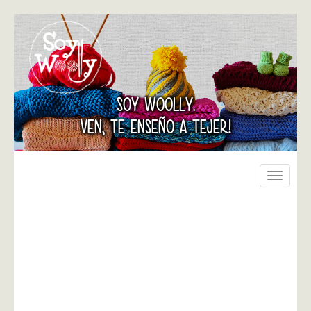
SOY WOOLLY.
VEN, TE ENSEÑO A TEJER!
Toggle
navigati