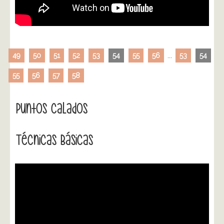
49
50
51
52
53
54
55
56
...
53
54
55
56
57
58
Puntos Calados
Técnicas Básicas