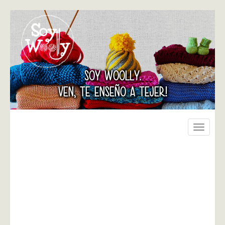
SOY WOOLLY.
VEN, TE ENSEÑO A TEJER!
Toggle
navigati