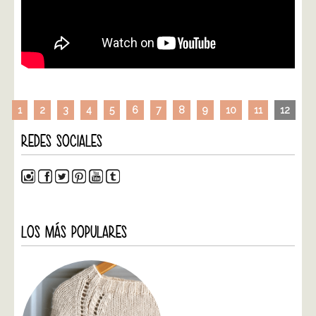
1
2
3
4
5
6
7
8
9
10
11
12
REDES SOCIALES
LOS MÁS POPULARES