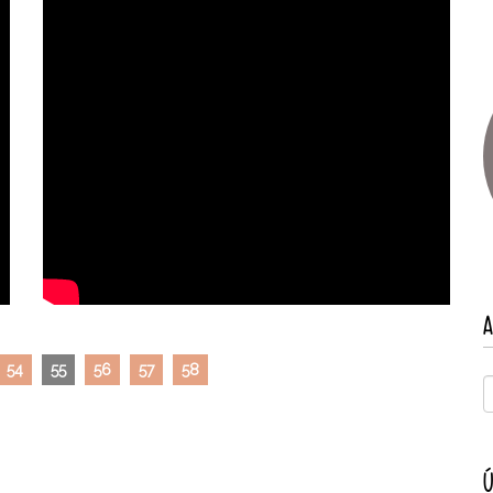
A
54
55
56
57
58
Ú