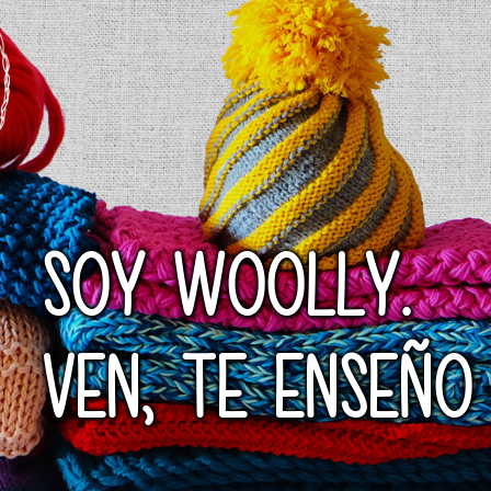
SOY WOOLLY.
VEN, TE ENSEÑO