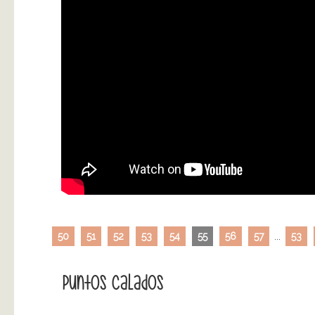
50
51
52
53
54
55
56
57
...
53
Puntos Calados