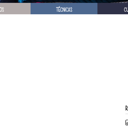
OS
TÉCNICAS
C
R