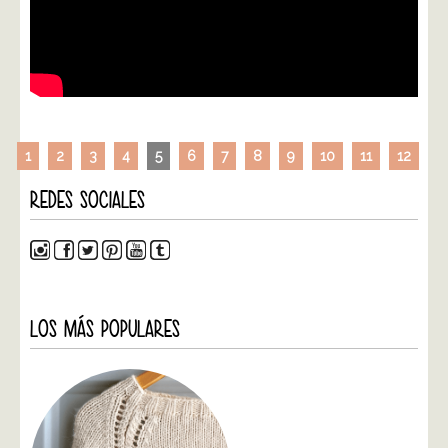
1
2
3
4
5
6
7
8
9
10
11
12
REDES SOCIALES
LOS MÁS POPULARES