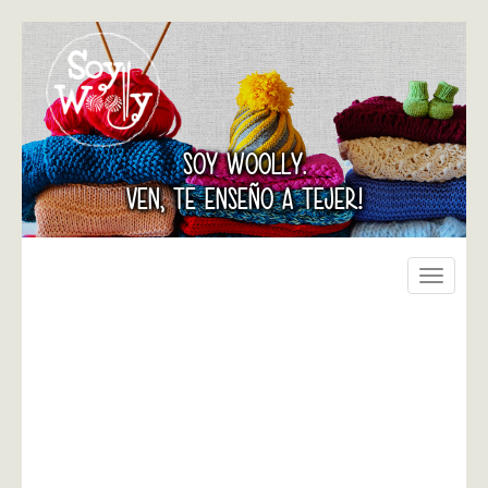
SOY WOOLLY.
VEN, TE ENSEÑO A TEJER!
Toggle
navigati