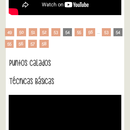
49
50
51
52
53
54
55
56
...
53
54
55
56
57
58
Puntos Calados
Técnicas Básicas