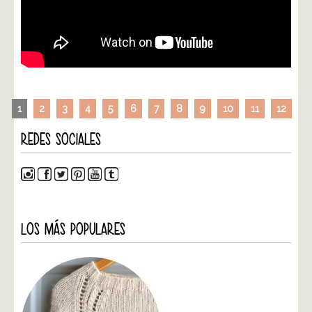
1
2
3
4
5
6
7
8
9
10
11
12
REDES SOCIALES
LOS MÁS POPULARES