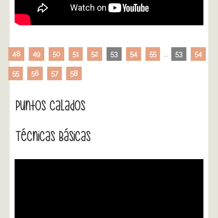
48
49
50
51
52
53
54
55
...
53
54
55
56
57
58
Puntos Calados
Técnicas Básicas