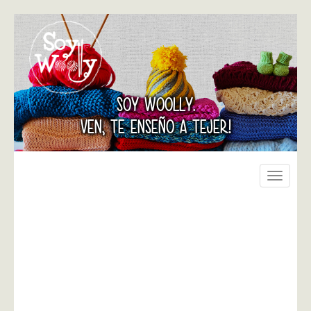
SOY WOOLLY.
VEN, TE ENSEÑO A TEJER!
Toggle
navigati