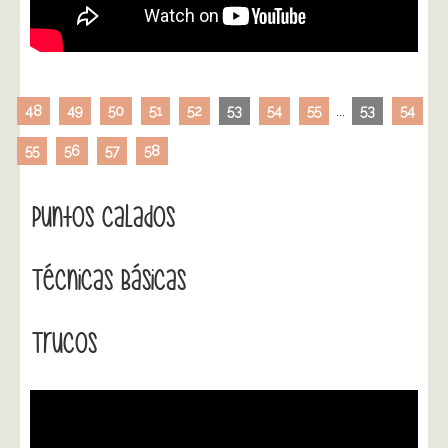
48
49
50
51
52
53
54
55
...
53
54
55
56
57
58
Puntos Calados
Técnicas Básicas
Trucos