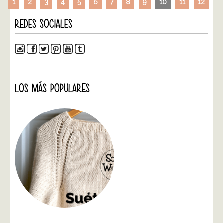
1
2
3
4
5
6
7
8
9
10
11
12
REDES SOCIALES
LOS MÁS POPULARES