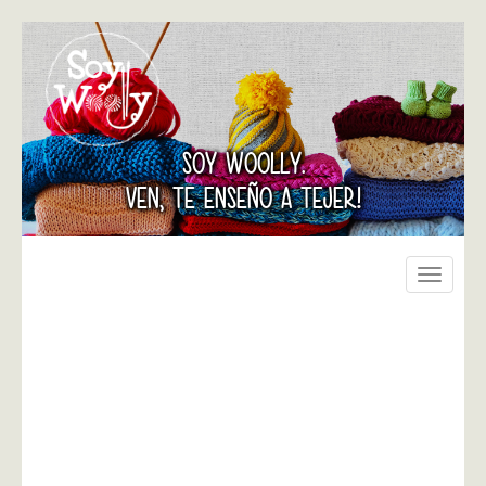
SOY WOOLLY.
VEN, TE ENSEÑO A TEJER!
Toggle
navigati