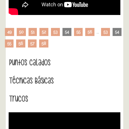
49
50
51
52
53
54
55
56
...
53
54
55
56
57
58
Puntos Calados
Técnicas Básicas
Trucos