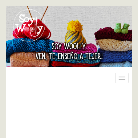
SOY WOOLLY.
VEN, TE ENSEÑO A TEJER!
Toggle
navigati