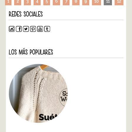
1
2
3
4
5
6
7
8
9
10
11
12
REDES SOCIALES
LOS MÁS POPULARES