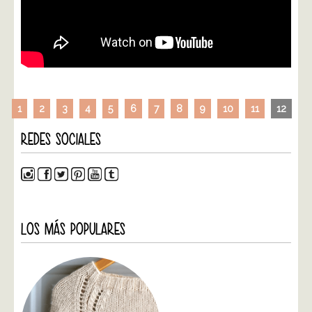
1
2
3
4
5
6
7
8
9
10
11
12
REDES SOCIALES
LOS MÁS POPULARES