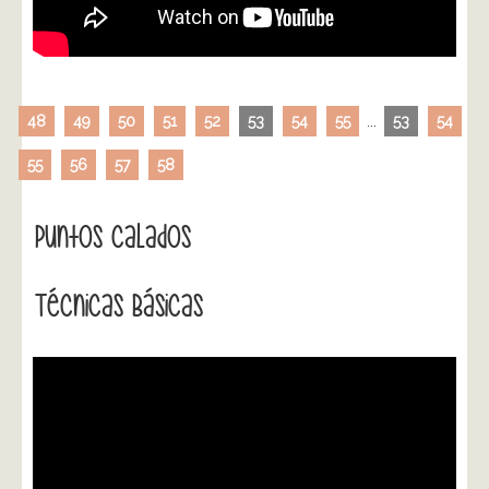
48
49
50
51
52
53
54
55
...
53
54
55
56
57
58
Puntos Calados
Técnicas Básicas