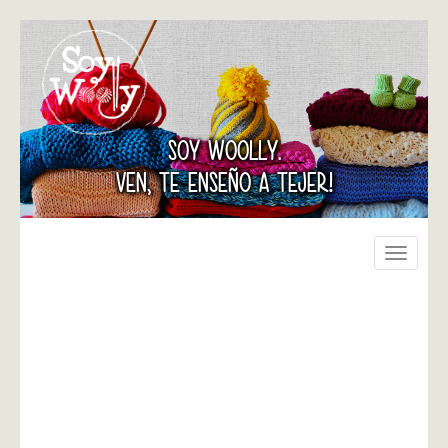
SOY WOOLLY.
VEN, TE ENSEÑO A TEJER!
Toggle
navigati