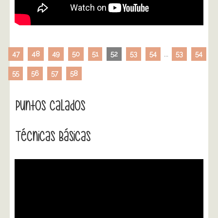
47
48
49
50
51
52
53
54
...
53
54
55
56
57
58
Puntos Calados
Técnicas Básicas