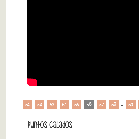
51
52
53
54
55
56
57
58
...
53
Puntos Calados