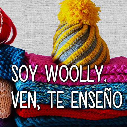
SOY WOOLLY.
VEN, TE ENSEÑO