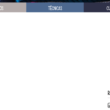
OS
TÉCNICAS
C
R