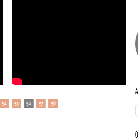
A
54
55
56
57
58
Ú