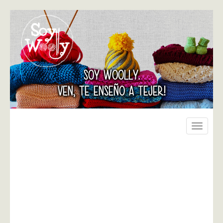
SOY WOOLLY.
VEN, TE ENSEÑO A TEJER!
Toggle
navigati