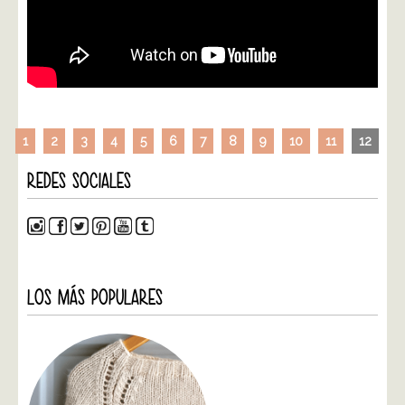
1
2
3
4
5
6
7
8
9
10
11
12
REDES SOCIALES
LOS MÁS POPULARES