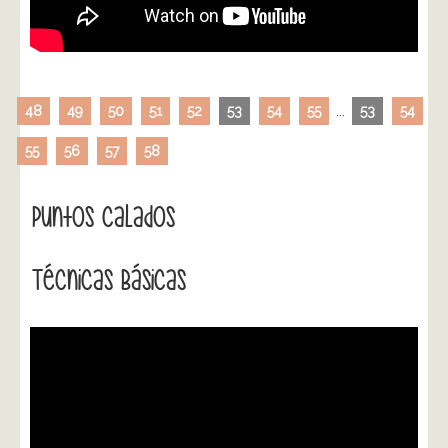
48
49
50
51
52
53
54
55
...
53
54
55
56
57
58
Puntos Calados
Técnicas Básicas