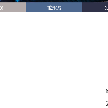
OS
TÉCNICAS
C
R