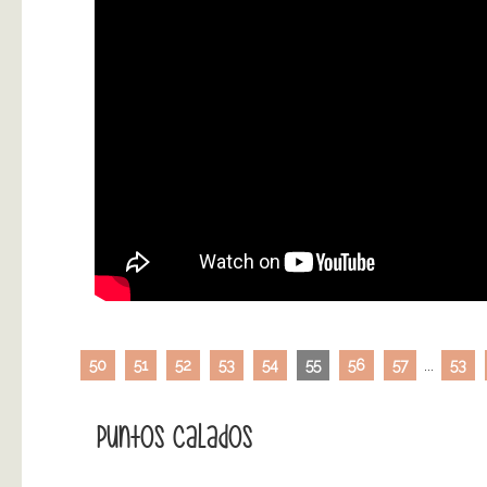
50
51
52
53
54
55
56
57
...
53
Puntos Calados