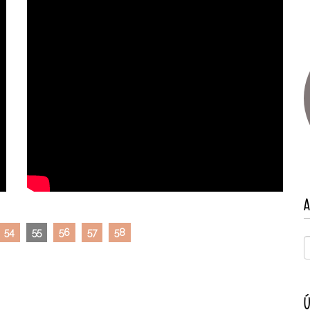
A
54
55
56
57
58
Ú