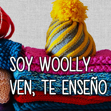
SOY WOOLLY.
VEN, TE ENSEÑO