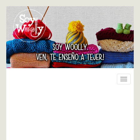
SOY WOOLLY.
VEN, TE ENSEÑO A TEJER!
Toggle
navigati