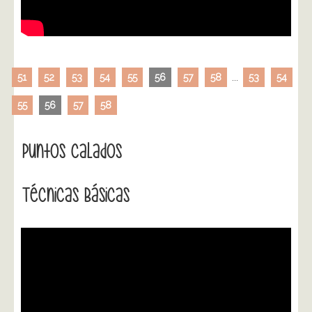
51
52
53
54
55
56
57
58
...
53
54
55
56
57
58
Puntos Calados
Técnicas Básicas