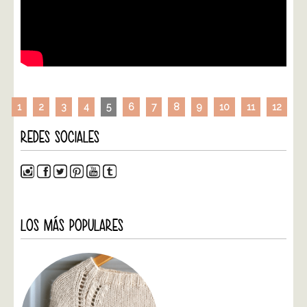
1
2
3
4
5
6
7
8
9
10
11
12
REDES SOCIALES
LOS MÁS POPULARES