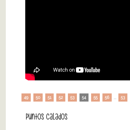
49
50
51
52
53
54
55
56
...
53
Puntos Calados