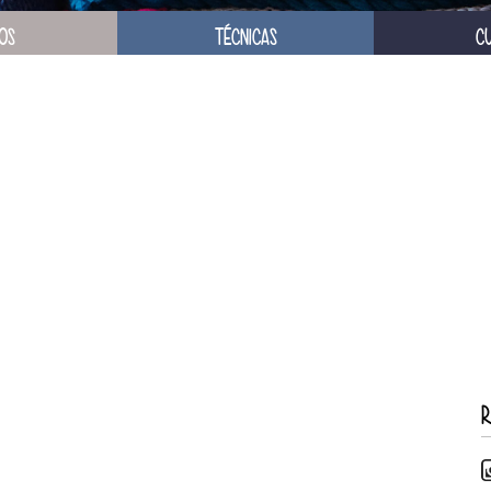
OS
TÉCNICAS
C
R