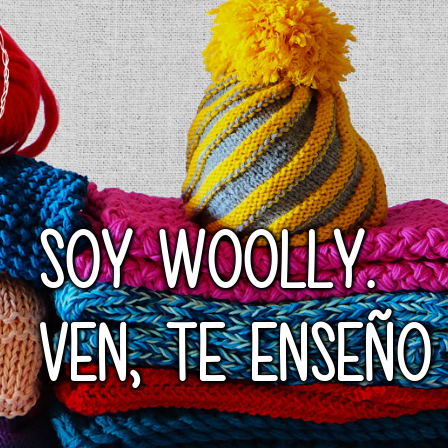
SOY WOOLLY.
VEN, TE ENSEÑO