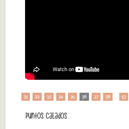
31
32
33
34
35
36
37
38
...
53
Puntos Calados