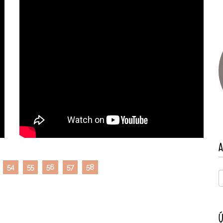
A
54
55
56
57
58
Ú