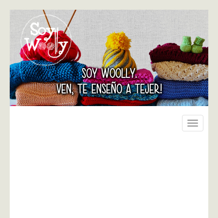
SOY WOOLLY.
VEN, TE ENSEÑO A TEJER!
Toggle
navigati