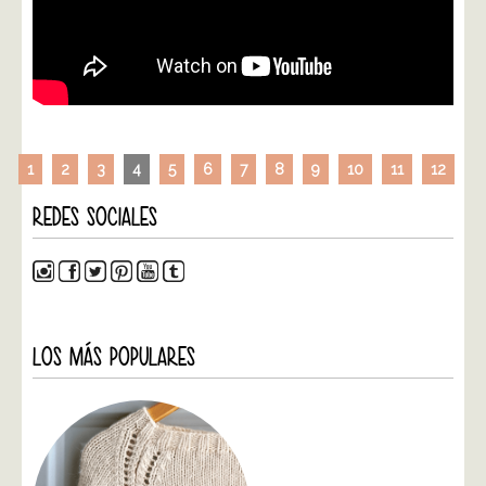
1
2
3
4
5
6
7
8
9
10
11
12
REDES SOCIALES
LOS MÁS POPULARES