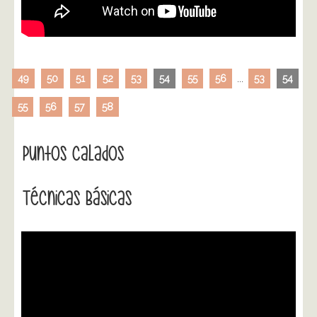
49
50
51
52
53
54
55
56
...
53
54
55
56
57
58
Puntos Calados
Técnicas Básicas