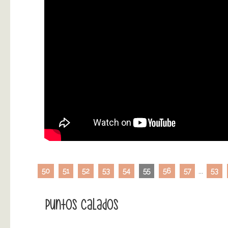
50
51
52
53
54
55
56
57
...
53
Puntos Calados