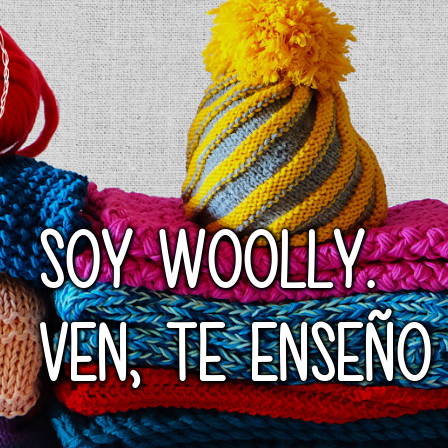
SOY WOOLLY.
VEN, TE ENSEÑO