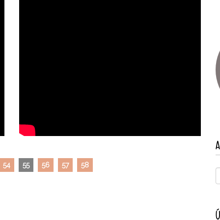
A
54
55
56
57
58
Ú