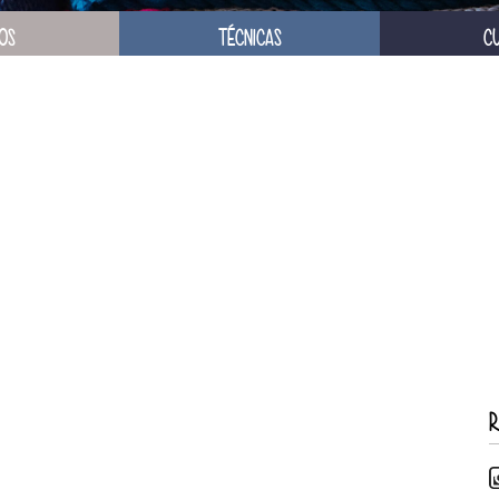
OS
TÉCNICAS
C
R