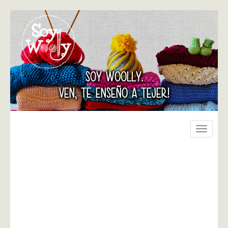
SOY WOOLLY.
VEN, TE ENSEÑO A TEJER!
Toggle
navigati