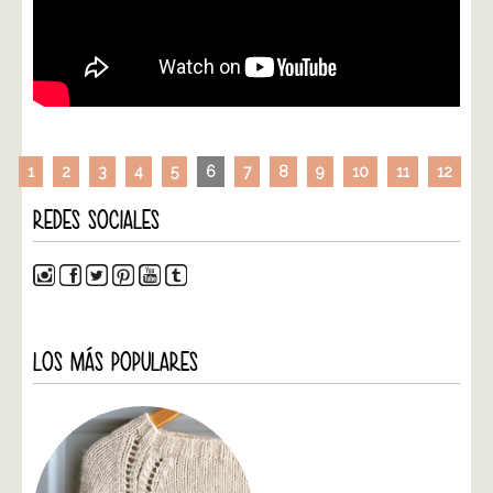
1
2
3
4
5
6
7
8
9
10
11
12
REDES SOCIALES
LOS MÁS POPULARES