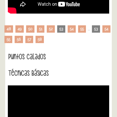
48
49
50
51
52
53
54
55
...
53
54
55
56
57
58
Puntos Calados
Técnicas Básicas