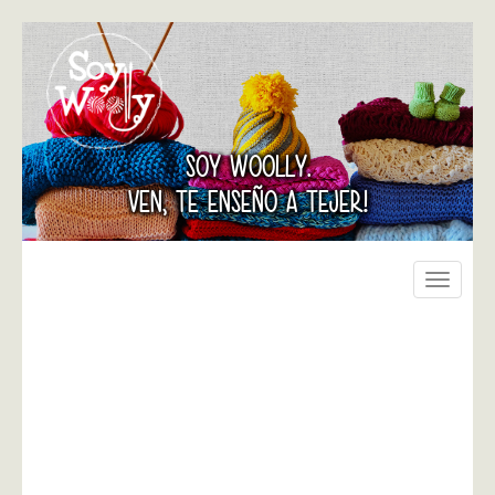
SOY WOOLLY.
VEN, TE ENSEÑO A TEJER!
Toggle
navigati