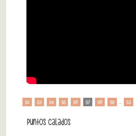
52
53
54
55
56
57
58
59
...
53
Puntos Calados