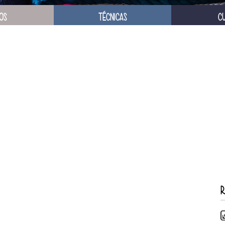
OS
TÉCNICAS
C
R