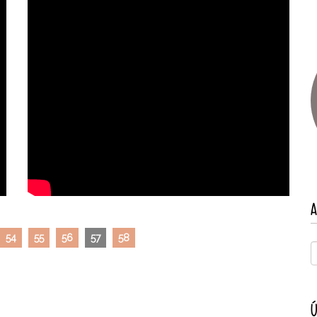
A
54
55
56
57
58
Ú