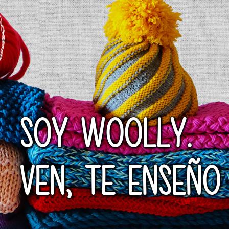
SOY WOOLLY.
VEN, TE ENSEÑO