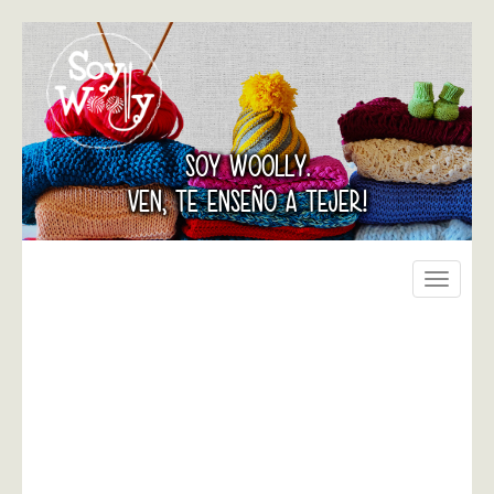
SOY WOOLLY.
VEN, TE ENSEÑO A TEJER!
Toggle
navigati