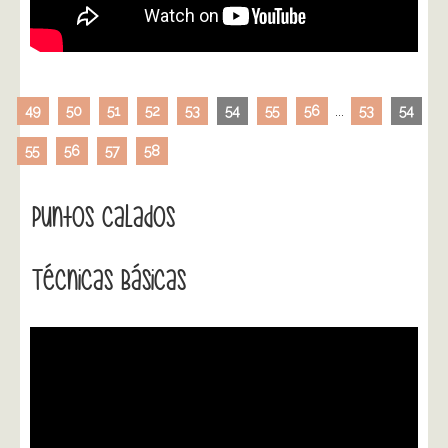
49
50
51
52
53
54
55
56
...
53
54
55
56
57
58
Puntos Calados
Técnicas Básicas