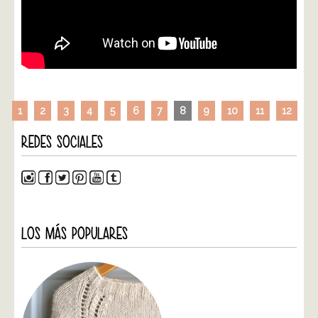
1
2
3
4
5
6
7
8
9
10
11
12
REDES SOCIALES
LOS MÁS POPULARES