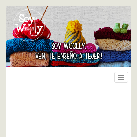
SOY WOOLLY.
VEN, TE ENSEÑO A TEJER!
Toggle
navigati