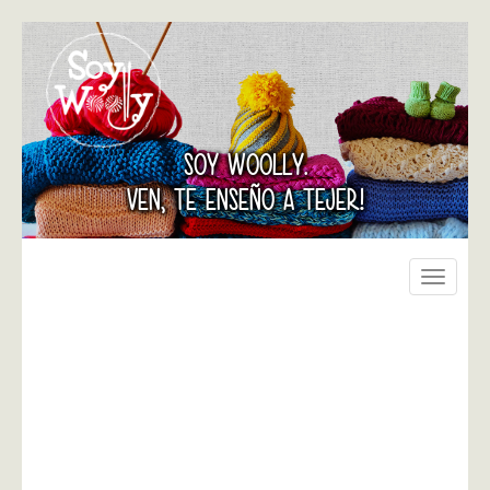
SOY WOOLLY.
VEN, TE ENSEÑO A TEJER!
Toggle
navigati