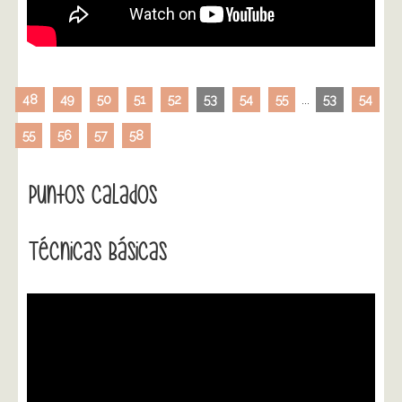
48
49
50
51
52
53
54
55
...
53
54
55
56
57
58
Puntos Calados
Técnicas Básicas