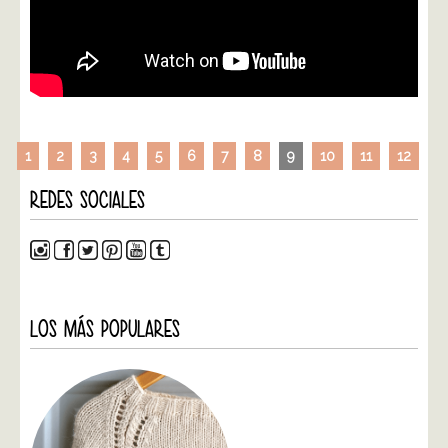
1
2
3
4
5
6
7
8
9
10
11
12
REDES SOCIALES
LOS MÁS POPULARES