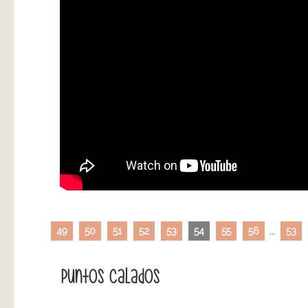
49
50
51
52
53
54
55
56
...
53
Puntos Calados