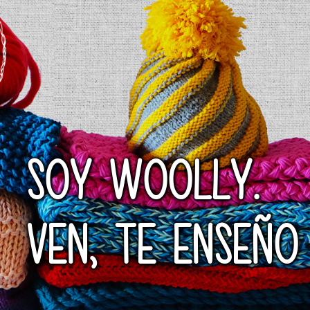
SOY WOOLLY.
VEN, TE ENSEÑO