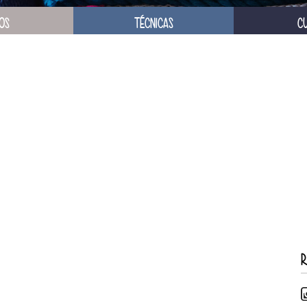
OS
TÉCNICAS
C
R