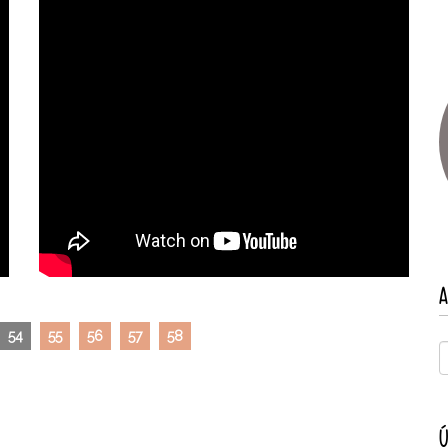
A
54
55
56
57
58
Ú