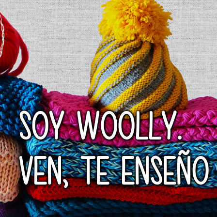
SOY WOOLLY.
VEN, TE ENSEÑO