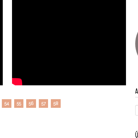
A
54
55
56
57
58
Ú