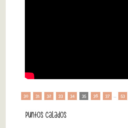
30
31
32
33
34
35
36
37
...
53
Puntos Calados