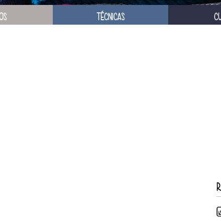
OS
TÉCNICAS
C
R