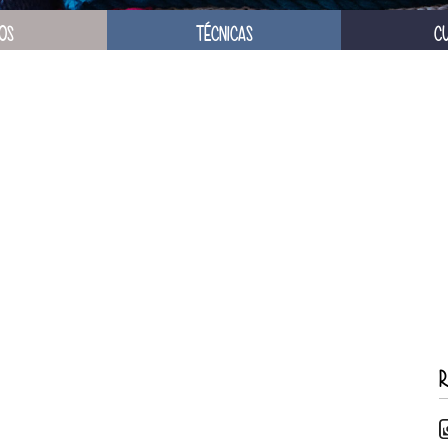
OS
TÉCNICAS
C
R