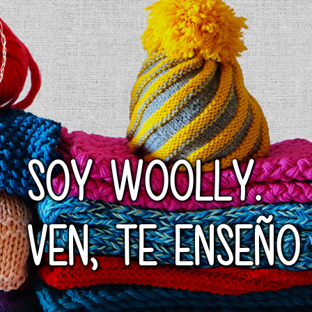
SOY WOOLLY.
VEN, TE ENSEÑO