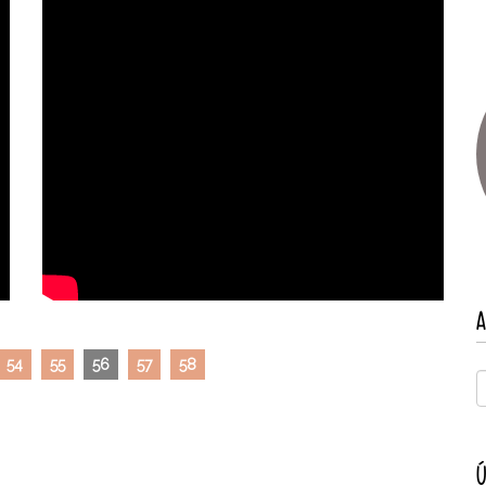
A
54
55
56
57
58
Ú