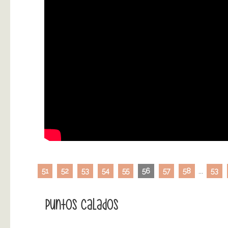
51
52
53
54
55
56
57
58
...
53
Puntos Calados