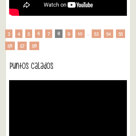
3
4
5
6
7
8
9
10
...
53
54
55
56
57
58
Puntos Calados