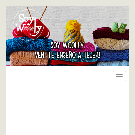
SOY WOOLLY.
VEN, TE ENSEÑO A TEJER!
Toggle
navigati