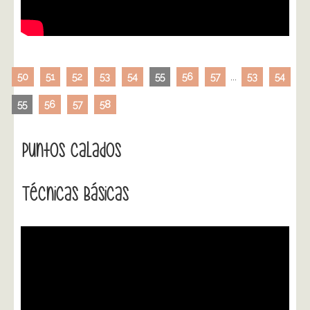
50
51
52
53
54
55
56
57
...
53
54
55
56
57
58
Puntos Calados
Técnicas Básicas