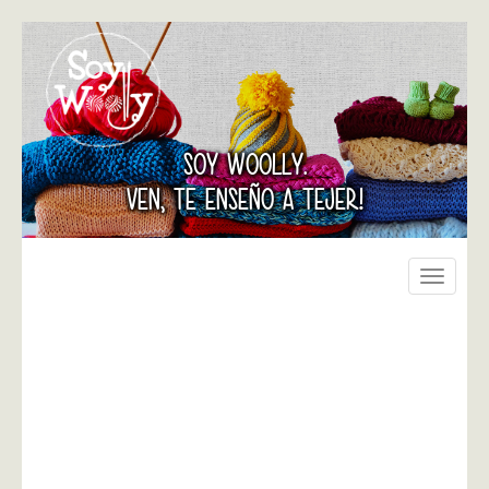
SOY WOOLLY.
VEN, TE ENSEÑO A TEJER!
Toggle
navigati