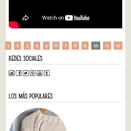
1
2
3
4
5
6
7
8
9
10
11
12
REDES SOCIALES
LOS MÁS POPULARES