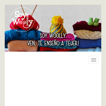
SOY WOOLLY.
VEN, TE ENSEÑO A TEJER!
Toggle
navigati