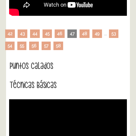
42
43
44
45
46
47
48
49
...
53
54
55
56
57
58
Puntos Calados
Técnicas Básicas