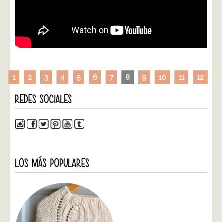
1
2
3
4
5
6
7
8
9
10
11
12
REDES SOCIALES
LOS MÁS POPULARES