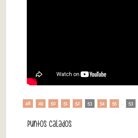
48
49
50
51
52
53
54
55
...
53
Puntos Calados