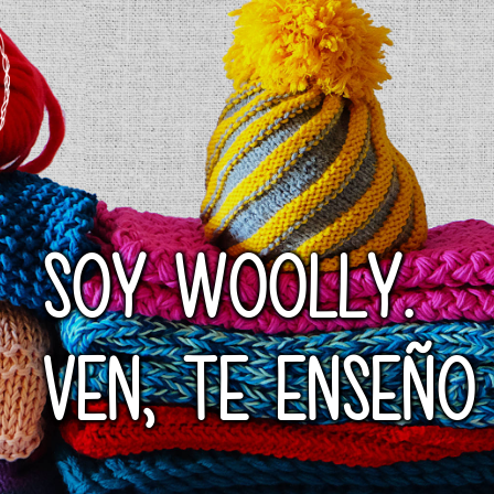
SOY WOOLLY.
VEN, TE ENSEÑO