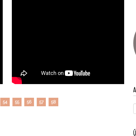
A
54
55
56
57
58
Ú