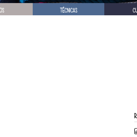
OS
TÉCNICAS
C
R