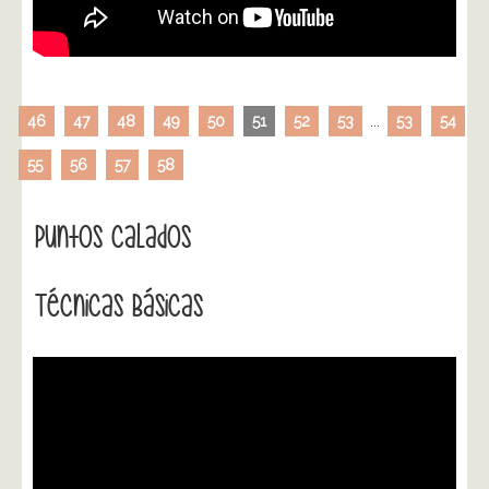
46
47
48
49
50
51
52
53
...
53
54
55
56
57
58
Puntos Calados
Técnicas Básicas