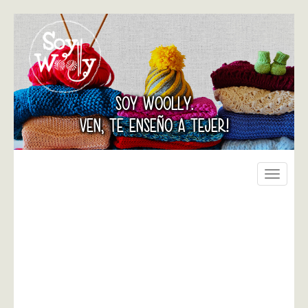
SOY WOOLLY.
VEN, TE ENSEÑO A TEJER!
Toggle
navigati