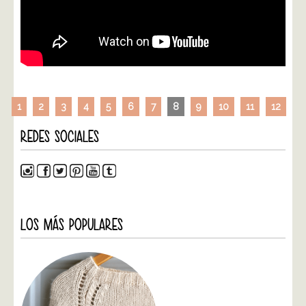
1
2
3
4
5
6
7
8
9
10
11
12
REDES SOCIALES
LOS MÁS POPULARES