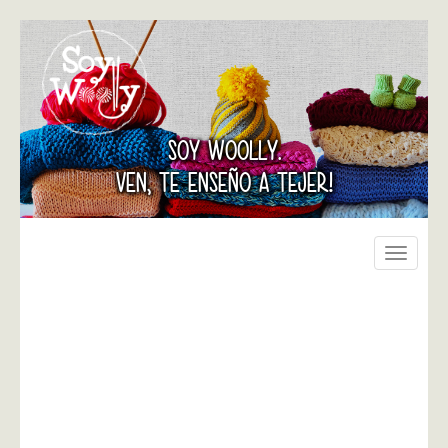
SOY WOOLLY.
VEN, TE ENSEÑO A TEJER!
Toggle
navigati