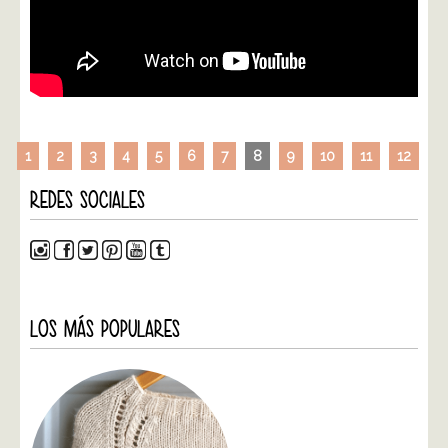
1
2
3
4
5
6
7
8
9
10
11
12
REDES SOCIALES
LOS MÁS POPULARES