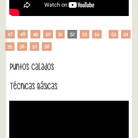
47
48
49
50
51
52
53
54
...
53
54
55
56
57
58
Puntos Calados
Técnicas Básicas