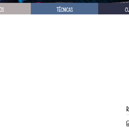
OS
TÉCNICAS
C
R