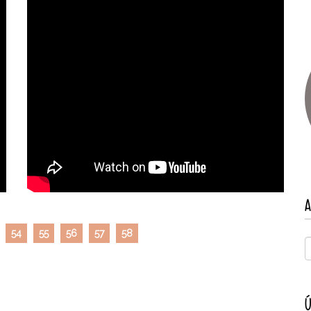
A
54
55
56
57
58
Ú