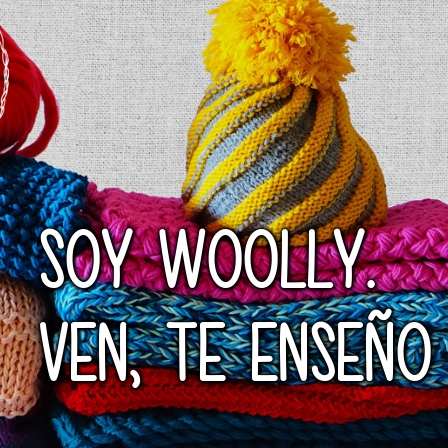
SOY WOOLLY.
VEN, TE ENSEÑO