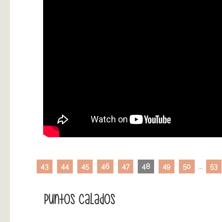
43
44
45
46
47
48
49
50
...
53
Puntos Calados