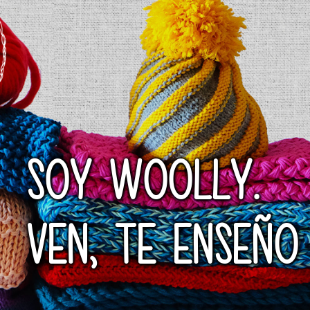
SOY WOOLLY.
VEN, TE ENSEÑO