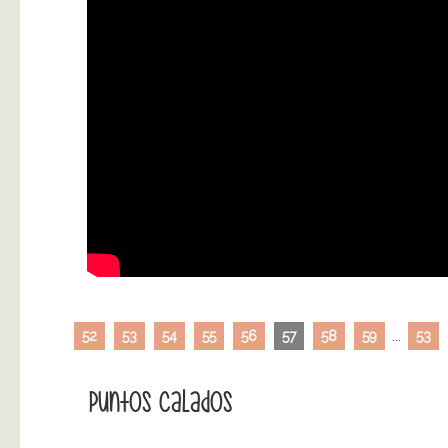
52
53
54
55
56
57
58
59
...
53
Puntos Calados