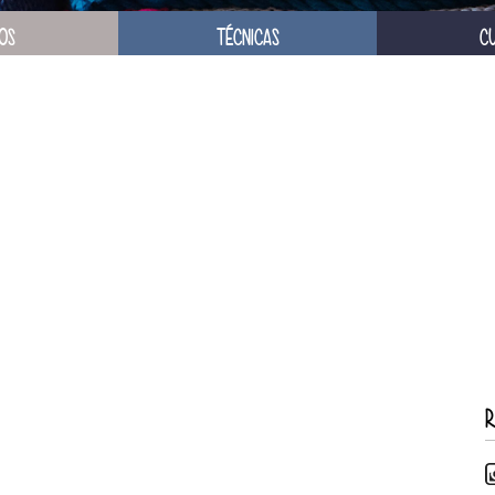
OS
TÉCNICAS
C
R