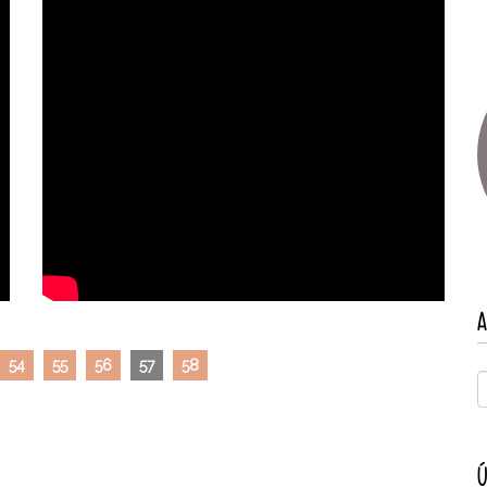
A
54
55
56
57
58
Ú